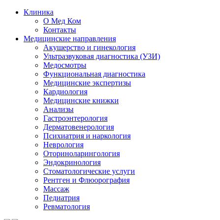
Клиника
О Мед Ком
Контакты
Медицинские направления
Акушерство и гинекология
Ультразвуковая диагностика (УЗИ)
Медосмотры
Функциональная диагностика
Медицинские экспертизы
Кардиология
Медицинские книжки
Анализы
Гастроэнтерология
Дерматовенерология
Психиатрия и наркология
Неврология
Оториноларингология
Эндокринология
Стоматологические услуги
Рентген и Флюорография
Массаж
Педиатрия
Ревматология